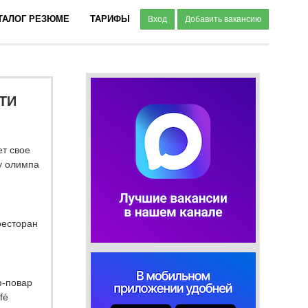
ТАЛОГ РЕЗЮМЕ
ТАРИФЫ
Вход
Добавить вакансию
ТИ
т свое
у олимпа
ресторан
ф-повар
fé