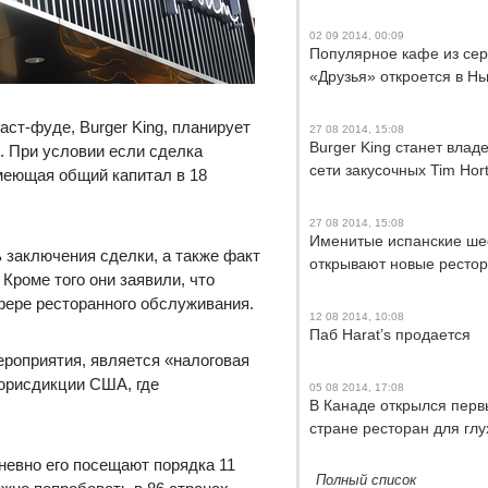
02 09 2014, 00:09
Популярное кафе из се
«Друзья» откроется в Н
ст-фуде, Burger King, планирует
27 08 2014, 15:08
Burger King станет влад
c. При условии если сделка
сети закусочных Tim Hor
имеющая общий капитал в 18
27 08 2014, 15:08
Именитые испанские ш
 заключения сделки, а также факт
открывают новые ресто
Кроме того они заявили, что
фере ресторанного обслуживания.
12 08 2014, 10:08
Паб Harat’s продается
роприятия, является «налоговая
 юрисдикции США, где
05 08 2014, 17:08
В Канаде открылся перв
стране ресторан для глу
дневно его посещают порядка 11
Полный список