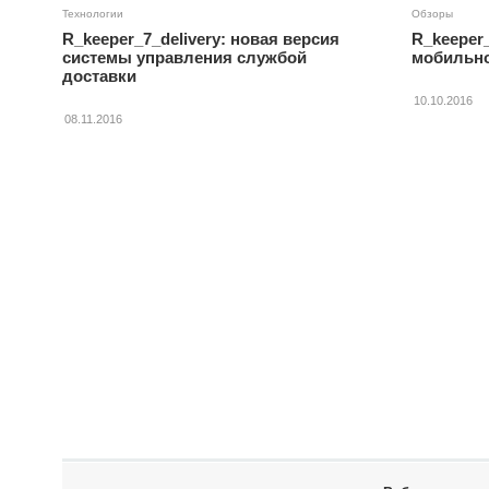
Технологии
Обзоры
R_keeper_7_delivery: новая версия
R_keeper_
системы управления службой
мобильно
доставки
10.10.2016
08.11.2016